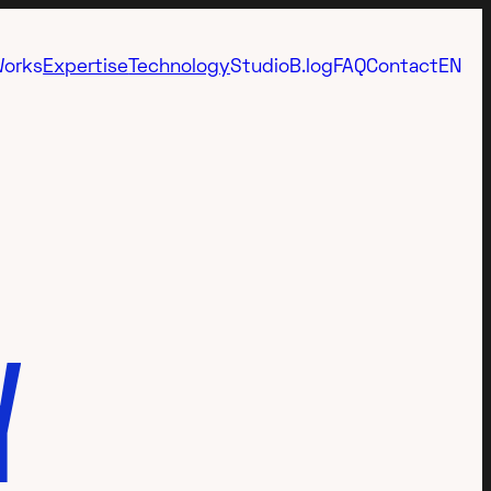
orks
Expertise
Technology
Studio
B.log
FAQ
Contact
EN
Immersive
Video Animazione 3D
Emotional 3D
Video Animazione AI
Presentation
Video tecnica mista
Advertising
3D Interattivo
Metaverse
Video Anamorfico
Virtual
FOOH
Y
Industrial
Virtual Showroom 3D
Science
Virtual Tour 360°
Rendering