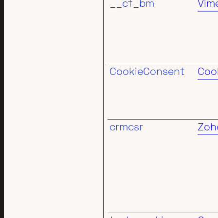
__cf_bm
Vim
CookieConsent
Coo
crmcsr
Zoh