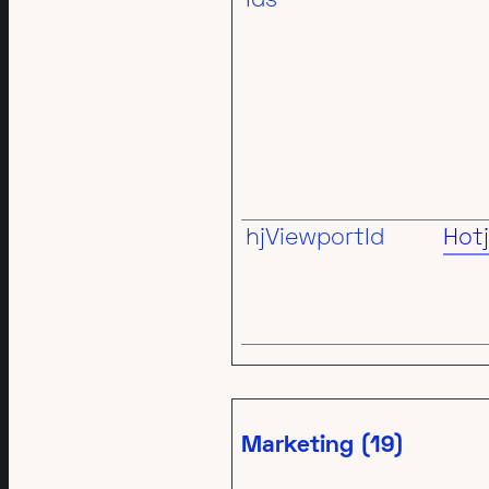
Ids
hjViewportId
Hotj
Marketing (19)