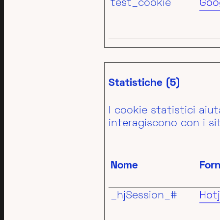
test_cookie
Goo
Statistiche (5)
I cookie statistici aiu
interagiscono con i s
Nome
Forn
_hjSession_#
Hotj