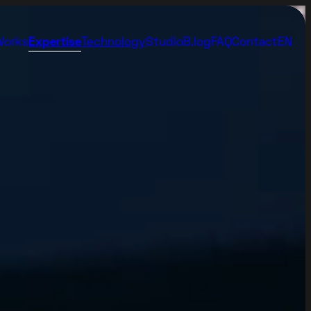
Works
Expertise
Technology
Studio
B.log
FAQ
Contact
EN
Immersive
Video Animazione 3D
Emotional 3D
Video Animazione AI
Presentation
Video tecnica mista
Advertising
3D Interattivo
Metaverse
Video Anamorfico
Virtual
FOOH
Industrial
Virtual Showroom 3D
Science
Virtual Tour 360°
Rendering