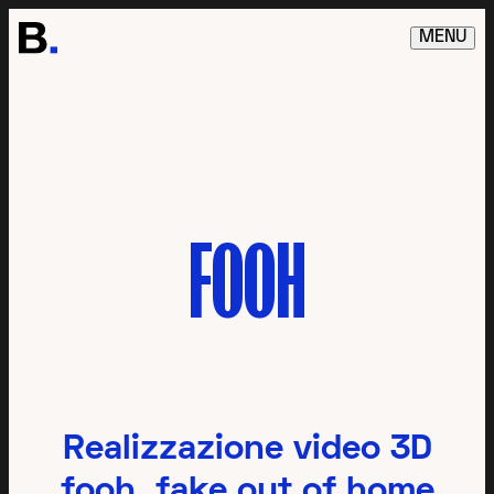
MENU
FOOH
Realizzazione video 3D
fooh, fake out of home