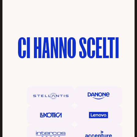
CI
HANNO
SCELTI